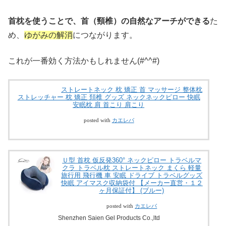
首枕を使うことで、首（頸椎）の自然なアーチができる
た
め、
ゆがみの解消
につながります。
これが一番効く方法かもしれません(#^^#)
ストレートネック 枕 矯正 首 マッサージ 整体枕
ストレッチャー 枕 矯正 頚椎 グッズ ネックネックピロー 快眠
安眠枕 肩 首こり 肩こり
posted with
カエレバ
Ｕ型 首枕 仮反発360° ネックピロー トラベルマ
クラ トラベル枕 ストレートネック まくら 軽量
旅行用 飛行機 車 安眠 ドライブ トラベルグッズ
快眠 アイマスク収納袋付 【メーカー直営・１２
ヶ月保証付】 (ブルー)
posted with
カエレバ
Shenzhen Saien Gel Products Co.,ltd