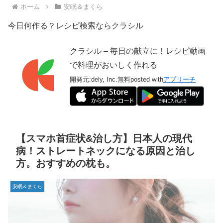
ホーム
安眠＆まくら
今日何作る？レシピ検索ならクラシル
クラシル – 毎日の献立に！レシピ動画
で料理がおいしく作れる
開発元:
dely, Inc.
無料
posted with
アプリーチ
【スマホ首症状&治し方】日本人の現代
病！ストレートネックになる原因と治し
方。おすすめの枕も。
安眠＆まくら