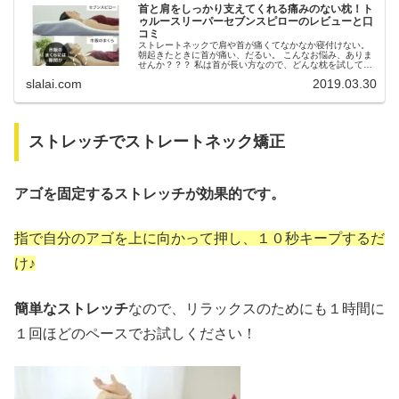
首と肩をしっかり支えてくれる痛みのない枕！ト
ゥルースリーパーセブンスピローのレビューと口
コミ
ストレートネックで肩や首が痛くてなかなか寝付けない。
朝起きたときに首が痛い、だるい。 こんなお悩み、ありま
せんか？？？ 私は首が長い方なので、どんな枕を試しても
朝起きたときに首が痛くて痛くてたまりませんでした。 肩
slalai.com
2019.03.30
こりもひどい方なのですが...
ストレッチでストレートネック矯正
アゴを固定するストレッチが効果的です。
指で自分のアゴを上に向かって押し、１０秒キープするだ
け♪
簡単なストレッチ
なので、リラックスのためにも１時間に
１回ほどのペースでお試しください！