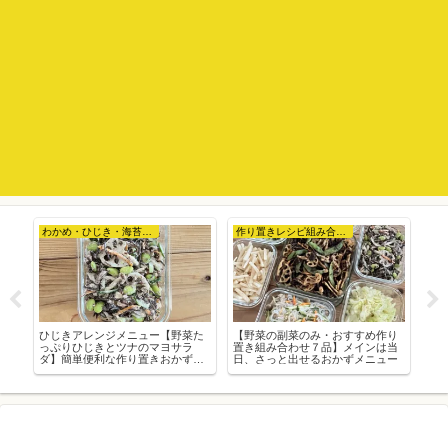
わかめ・ひじき・海苔など
作り置きレシピ組み合わせ例
っ
ひじきアレンジメニュー【野菜た
【野菜の副菜のみ・おすすめ作り
お
作
っぷりひじきとツナのマヨサラ
置き組み合わせ７品】メインは当
ぷ
ダ】簡単便利な作り置きおかずレ
日、さっと出せるおかずメニュー
り
シピ