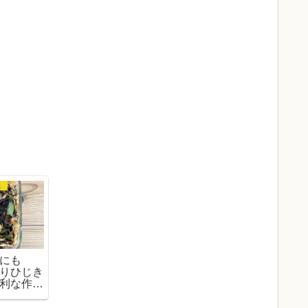
苔など
にも
りひじき
利な作り
ピ