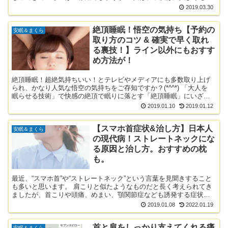
マホ首となってしまいやすいのです。 その理由は、関節が男...
2019.03.30
絶頂睡眠！悟空の気持ち【予約の
安眠＆まくら
取り方のコツ & 確実で早く取れ
る裏技！】ライン以外にもおすす
め方法が！
絶頂睡眠！超絶気持ちいい！とテレビやメディアにも多数取り上げ
られ、かなり人気な悟空の気持ちをご存知ですか？(*^^*) 「大人を
眠らせる技術」で快感の絶頂で眠りに落とす「絶頂睡眠」にいざな
う、「快楽の向こう側」と言われる悟空の極上無水のヘ...
2019.01.10
2019.01.12
【スマホ首症状&治し方】日本人
安眠＆まくら
の現代病！ストレートネックにな
る原因と治し方。おすすめの枕
も。
最近、“スマホ首”や“ストレートネック”という言葉を見聞きすること
も多いと思います。 肩こりと似たようなものだと長く考えられてき
ましたが、首こりや頭痛、めまい、顎関節症なども誘発する症状な
ので、ストレートネックは早々にケアしていかなければな...
2019.01.08
2022.01.19
首と肩をしっかり支えてくれる痛
安眠＆まくら