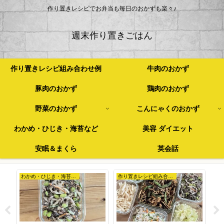
作り置きレシピでお弁当も毎日のおかずも楽々♪
週末作り置きごはん
作り置きレシピ組み合わせ例
牛肉のおかず
豚肉のおかず
鶏肉のおかず
野菜のおかず
こんにゃくのおかず
わかめ・ひじき・海苔など
美容 ダイエット
安眠＆まくら
英会話
わかめ・ひじき・海苔など
作り置きレシピ組み合わせ例