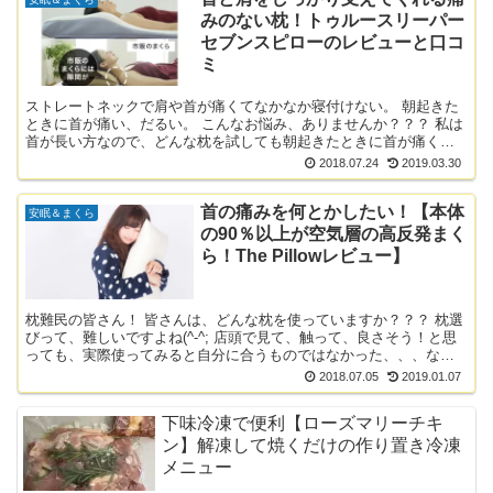
みのない枕！トゥルースリーパー
セブンスピローのレビューと口コ
ミ
ストレートネックで肩や首が痛くてなかなか寝付けない。 朝起きた
ときに首が痛い、だるい。 こんなお悩み、ありませんか？？？ 私は
首が長い方なので、どんな枕を試しても朝起きたときに首が痛くて
痛くてたまりませんでした。 肩こりもひどい方なのですが...
2018.07.24
2019.03.30
首の痛みを何とかしたい！【本体
安眠＆まくら
の90％以上が空気層の高反発まく
ら！The Pillowレビュー】
枕難民の皆さん！ 皆さんは、どんな枕を使っていますか？？？ 枕選
びって、難しいですよね(^-^; 店頭で見て、触って、良さそう！と思
っても、実際使ってみると自分に合うものではなかった、、、など
など。 私は、首のこりがひどく、寝ているときでも...
2018.07.05
2019.01.07
下味冷凍で便利【ローズマリーチキ
ン】解凍して焼くだけの作り置き冷凍
メニュー