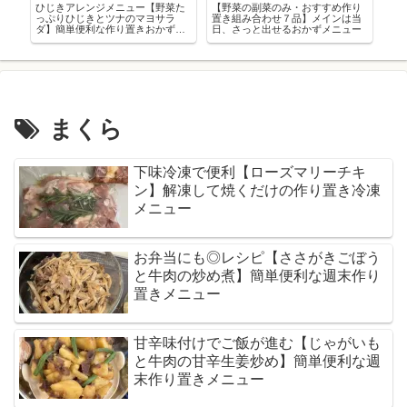
っ
ひじきアレンジメニュー【野菜た
【野菜の副菜のみ・おすすめ作り
お
作
っぷりひじきとツナのマヨサラ
置き組み合わせ７品】メインは当
ぷ
ダ】簡単便利な作り置きおかずレ
日、さっと出せるおかずメニュー
り
シピ
まくら
下味冷凍で便利【ローズマリーチキ
ン】解凍して焼くだけの作り置き冷凍
メニュー
お弁当にも◎レシピ【ささがきごぼう
と牛肉の炒め煮】簡単便利な週末作り
置きメニュー
甘辛味付けでご飯が進む【じゃがいも
と牛肉の甘辛生姜炒め】簡単便利な週
末作り置きメニュー