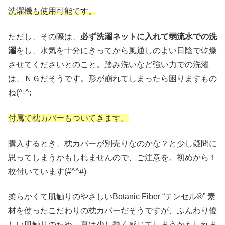
洗濯機も使用可能です。
ただし、その際は、
必ず洗濯ネットに入れて弱流水での洗
濯
をし、水気を十分にきってから風通しのよい日陰で乾燥
させてくださいとのこと。踏み洗いなど強い力での洗濯
は、ＮＧだそうです。形が崩れてしまったら困りますもの
ね(^-^;
付属で枕カバーもついてきます。
購入するとき、枕カバーが別売りなのかな？と少し疑問に
思ってしまうかもしれませんので、ご注意を。初めから１
枚付いています(#^^#)
柔らかくて肌触りのやさしいBotanic Fiber “テンセル®” 素
材を使ったこだわりの枕カバーだそうですが、ふんわり優
しい肌触りのため、夏は少し熱く感じてしまうかもしれま