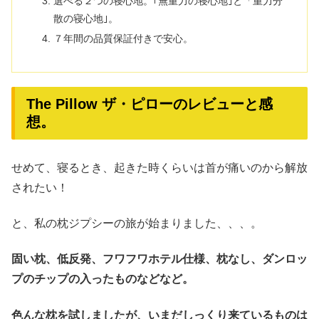
選べる２つの寝心地。｢無重力の寝心地｣と「重力分
散の寝心地｣。
７年間の品質保証付きで安心。
The Pillow ザ・ピローのレビューと感
想。
せめて、寝るとき、起きた時くらいは首が痛いのから解放
されたい！
と、私の枕ジプシーの旅が始まりました、、、。
固い枕、低反発、フワフワホテル仕様、枕なし、ダンロッ
プのチップの入ったものなどなど。
色んな枕を試しましたが、いまだしっくり来ているものは