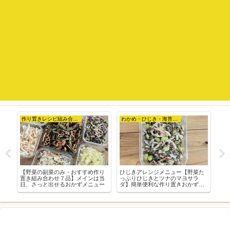
作り置きレシピ組み合わせ例
わかめ・ひじき・海苔など
っ
【野菜の副菜のみ・おすすめ作り
ひじきアレンジメニュー【野菜た
お
作
置き組み合わせ７品】メインは当
っぷりひじきとツナのマヨサラ
ぷ
日、さっと出せるおかずメニュー
ダ】簡単便利な作り置きおかずレ
り
シピ