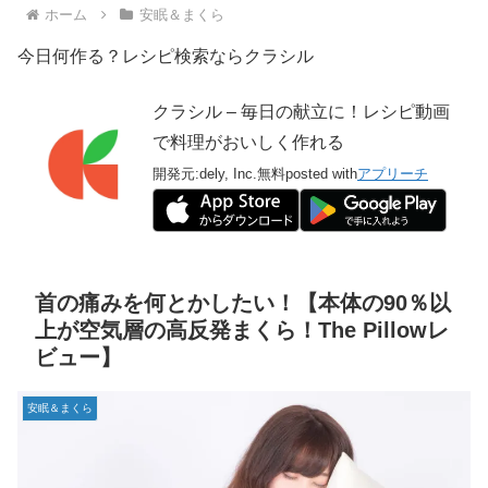
ホーム
安眠＆まくら
今日何作る？レシピ検索ならクラシル
クラシル – 毎日の献立に！レシピ動画
で料理がおいしく作れる
開発元:
dely, Inc.
無料
posted with
アプリーチ
首の痛みを何とかしたい！【本体の90％以
上が空気層の高反発まくら！The Pillowレ
ビュー】
安眠＆まくら