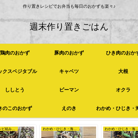
作り置きレシピでお弁当も毎日のおかずも楽々♪
週末作り置きごはん
鶏肉のおかず
豚肉のおかず
ひき肉のおか
ックスベジタブル
キャベツ
大根
ししとう
ピーマン
オクラ
きのこのおかず
えのき
作り置きレシピ組み合わせ例
わかめ・ひじき・海苔など
わかめ・ひじき・海