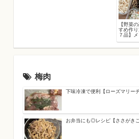
【野菜の
すめ作り
７品】メ
っと出せ
ー
梅肉
下味冷凍で便利【ローズマリー
お弁当にも◎レシピ【ささがき