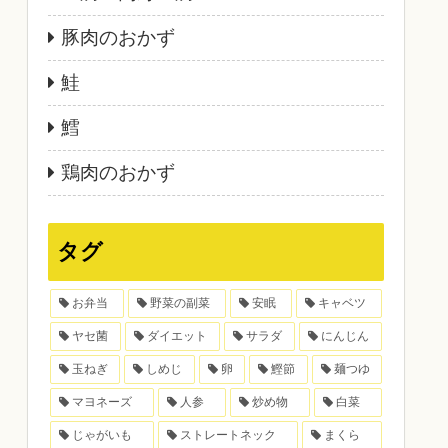
豚肉のおかず
鮭
鱈
鶏肉のおかず
タグ
お弁当
野菜の副菜
安眠
キャベツ
ヤセ菌
ダイエット
サラダ
にんじん
玉ねぎ
しめじ
卵
鰹節
麺つゆ
マヨネーズ
人参
炒め物
白菜
じゃがいも
ストレートネック
まくら