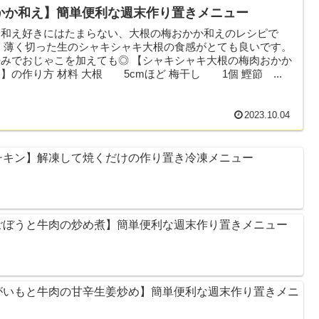
かか和え】簡単便利な週末作り置きメニュー
肉和え好きにはたまらない、大根の梅おかか和えのレシピで
。 薄く切った生のシャキシャキ大根の食感がとても良いです。
好みでおじゃこを加えても◎ 【シャキシャキ大根の梅肉おかか
】の作り方 材料 大根 5cmほど 梅干し 1個 鰹節 ...
2023.10.04
チキン】解凍して焼くだけの作り置き冷凍メニュー
ごぼうと牛肉の炒め煮】簡単便利な週末作り置きメニュー
がいもと牛肉の甘辛生姜炒め】簡単便利な週末作り置きメニ