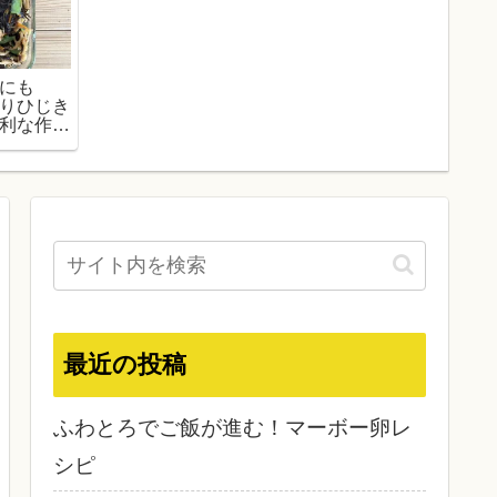
にも
りひじき
利な作り
ピ
最近の投稿
ふわとろでご飯が進む！マーボー卵レ
シピ