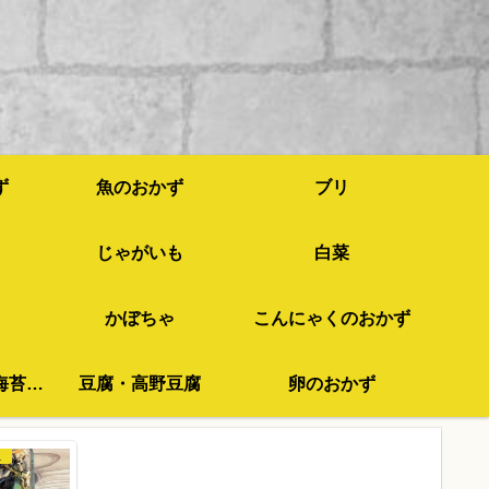
ず
魚のおかず
ブリ
じゃがいも
白菜
かぼちゃ
こんにゃくのおかず
わかめ・ひじき・海苔など
豆腐・高野豆腐
卵のおかず
苔など