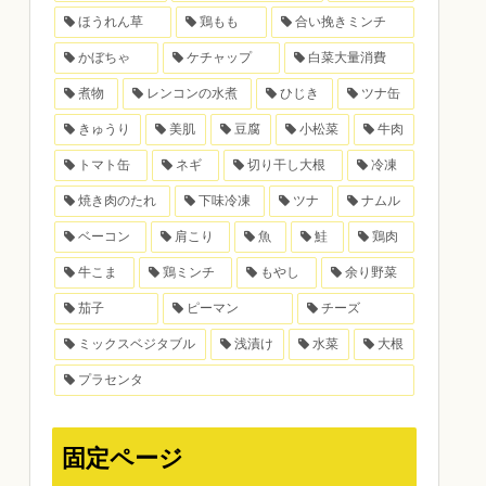
ほうれん草
鶏もも
合い挽きミンチ
かぼちゃ
ケチャップ
白菜大量消費
煮物
レンコンの水煮
ひじき
ツナ缶
きゅうり
美肌
豆腐
小松菜
牛肉
トマト缶
ネギ
切り干し大根
冷凍
焼き肉のたれ
下味冷凍
ツナ
ナムル
ベーコン
肩こり
魚
鮭
鶏肉
牛こま
鶏ミンチ
もやし
余り野菜
茄子
ピーマン
チーズ
ミックスベジタブル
浅漬け
水菜
大根
プラセンタ
固定ページ