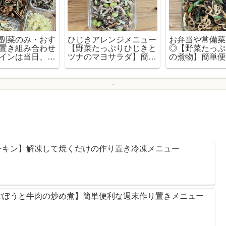
副菜のみ・おす
ひじきアレンジメニュー
お弁当や常備菜
置き組み合わせ
【野菜たっぷりひじきと
◎【野菜たっぷ
インは当日、さ
ツナのマヨサラダ】簡単
の煮物】簡単便
るおかずメニュ
便利な作り置きおかずレ
置きおかずレシ
シピ
チキン】解凍して焼くだけの作り置き冷凍メニュー
ごぼうと牛肉の炒め煮】簡単便利な週末作り置きメニュー