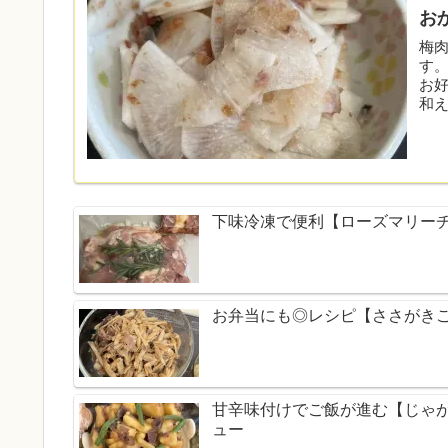
お
梅
す
お
和え
下味冷凍で便利【ローズマリー
お弁当にも◎レシピ【ささがき
甘辛味付けでご飯が進む【じゃ
ュー