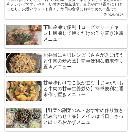
和えレシピです。やさしい甘さの和風味で、副菜や作り置きにもぴ
ったり。栄養バランスも良く、毎日の食卓におすすめの一品です。
材料（2〜3人分） ほうれん草・・・1/2束 人参・・・1...
2026.05.28
下味冷凍で便利【ローズマリーチキ
ン】解凍して焼くだけの作り置き冷凍
メニュー
お弁当にも◎レシピ【ささがきごぼう
と牛肉の炒め煮】簡単便利な週末作り
置きメニュー
甘辛味付けでご飯が進む【じゃがいも
と牛肉の甘辛生姜炒め】簡単便利な週
末作り置きメニュー
【野菜の副菜のみ・おすすめ作り置き
組み合わせ７品】メインは当日、さっ
と出せるおかずメニュー