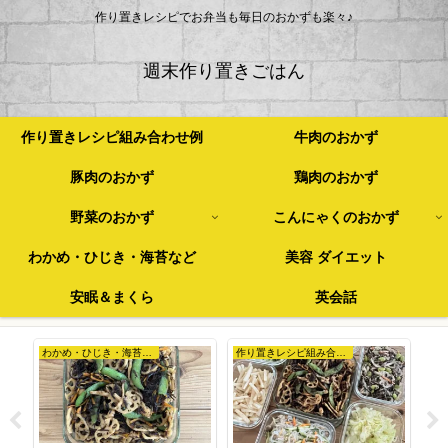
作り置きレシピでお弁当も毎日のおかずも楽々♪
週末作り置きごはん
作り置きレシピ組み合わせ例
牛肉のおかず
豚肉のおかず
鶏肉のおかず
野菜のおかず
こんにゃくのおかず
わかめ・ひじき・海苔など
美容 ダイエット
安眠＆まくら
英会話
わかめ・ひじき・海苔など
作り置きレシピ組み合わせ例