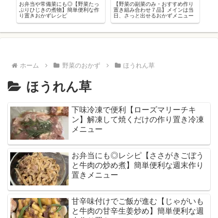
た
お弁当や常備菜にも◎【野菜たっ
【野菜の副菜のみ・おすすめ作り
ひ
ぷりひじきの煮物】簡単便利な作
置き組み合わせ７品】メインは当
っ
レ
り置きおかずレシピ
日、さっと出せるおかずメニュー
ダ
シ
ホーム
野菜のおかず
ほうれん草
ほうれん草
下味冷凍で便利【ローズマリーチキ
ン】解凍して焼くだけの作り置き冷凍
メニュー
お弁当にも◎レシピ【ささがきごぼう
と牛肉の炒め煮】簡単便利な週末作り
置きメニュー
甘辛味付けでご飯が進む【じゃがいも
と牛肉の甘辛生姜炒め】簡単便利な週