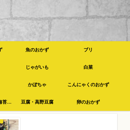
ず
魚のおかず
ブリ
じゃがいも
白菜
かぼちゃ
こんにゃくのおかず
わかめ・ひじき・海苔など
豆腐・高野豆腐
卵のおかず
苔など