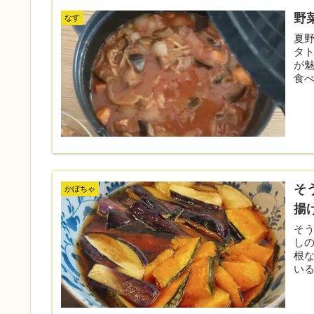
野
なす
夏
タ
が
食べ
ニ・・
そ
かぼちゃ
揚
そ
し
根な
い
て...