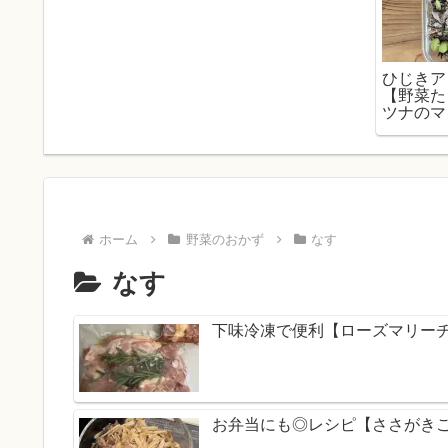
ひじきア
【野菜た
ツナのマ
便利な作
シピ
ホーム
野菜のおかず
なす
なす
下味冷凍で便利【ローズマリー
お弁当にも◎レシピ【ささがき