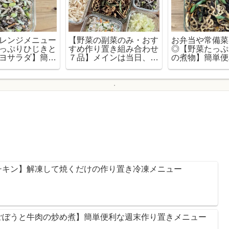
レンジメニュー
【野菜の副菜のみ・おす
お弁当や常備菜
っぷりひじきと
すめ作り置き組み合わせ
◎【野菜たっぷ
ヨサラダ】簡単
７品】メインは当日、さ
の煮物】簡単便
り置きおかずレ
っと出せるおかずメニュ
置きおかずレシ
ー
チキン】解凍して焼くだけの作り置き冷凍メニュー
ごぼうと牛肉の炒め煮】簡単便利な週末作り置きメニュー