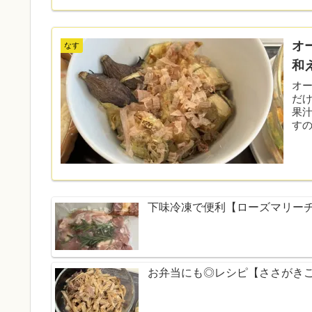
オ
なす
和
オ
だ
果
すの
下味冷凍で便利【ローズマリー
お弁当にも◎レシピ【ささがき