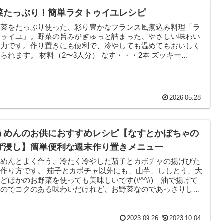
菜たっぷり！簡単ラタトゥイユレシピ
野菜をたっぷり使った、彩り豊かなフランス風煮込み料理「ラ
トゥイユ」。野菜の旨みがぎゅっと詰まった、やさしい味わい
魅力です。作り置きにも便利で、冷やしても温めてもおいしく
られます。 材料（2〜3人分） なす・・・2本 ズッキー
...
2026.05.28
うめんのお供におすすめレシピ【なすとかぼちゃの
げ浸し】簡単便利な週末作り置きメニュー
うめんとよく合う、冷たく冷やした茄子とカボチャの揚げびた
の作り方です。 茄子とカボチャ以外にも、山芋、ししとう、大
どほかのお野菜を使っても美味しいです(#^^#) 油で揚げて
るのでコクのある味わいだけれど、お野菜なのであっさりし
2023.09.26
2023.10.04