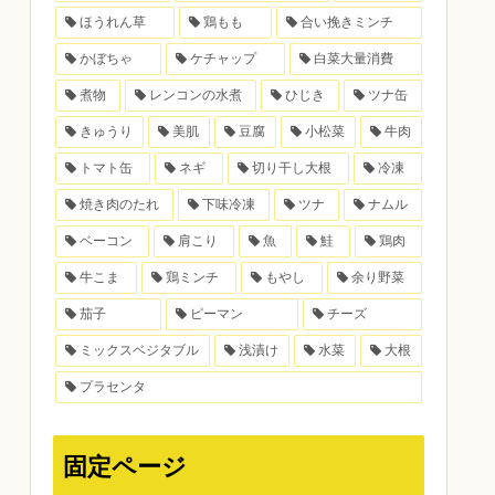
ほうれん草
鶏もも
合い挽きミンチ
かぼちゃ
ケチャップ
白菜大量消費
煮物
レンコンの水煮
ひじき
ツナ缶
きゅうり
美肌
豆腐
小松菜
牛肉
トマト缶
ネギ
切り干し大根
冷凍
焼き肉のたれ
下味冷凍
ツナ
ナムル
ベーコン
肩こり
魚
鮭
鶏肉
牛こま
鶏ミンチ
もやし
余り野菜
茄子
ピーマン
チーズ
ミックスベジタブル
浅漬け
水菜
大根
プラセンタ
固定ページ