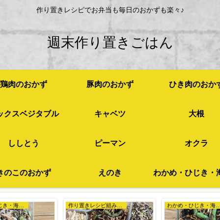
作り置きレシピでお弁当も毎日のおかずも楽々♪
週末作り置きごはん
鶏肉のおかず
豚肉のおかず
ひき肉のおか
ックスベジタブル
キャベツ
大根
ししとう
ピーマン
オクラ
きのこのおかず
えのき
わかめ・ひじき・海苔など
作り置きレシピ組み合わせ例
わかめ・ひじき・海