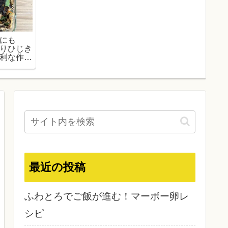
にも
りひじき
利な作り
ピ
最近の投稿
ふわとろでご飯が進む！マーボー卵レ
シピ