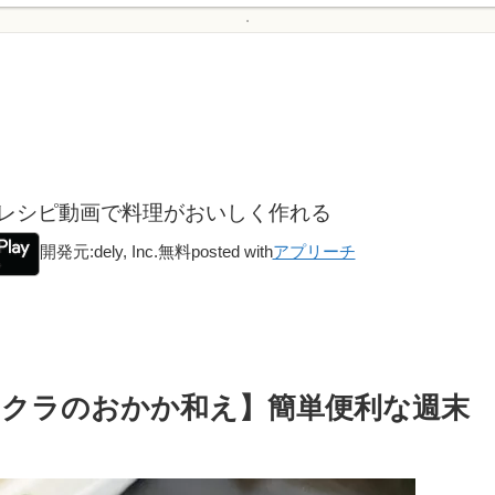
！レシピ動画で料理がおいしく作れる
開発元:
dely, Inc.
無料
posted with
アプリーチ
クラのおかか和え】簡単便利な週末