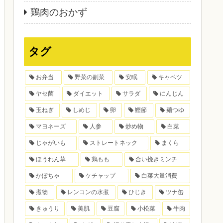
鶏肉のおかず
タグ
お弁当
野菜の副菜
安眠
キャベツ
ヤセ菌
ダイエット
サラダ
にんじん
玉ねぎ
しめじ
卵
鰹節
麺つゆ
マヨネーズ
人参
炒め物
白菜
じゃがいも
ストレートネック
まくら
ほうれん草
鶏もも
合い挽きミンチ
かぼちゃ
ケチャップ
白菜大量消費
煮物
レンコンの水煮
ひじき
ツナ缶
きゅうり
美肌
豆腐
小松菜
牛肉