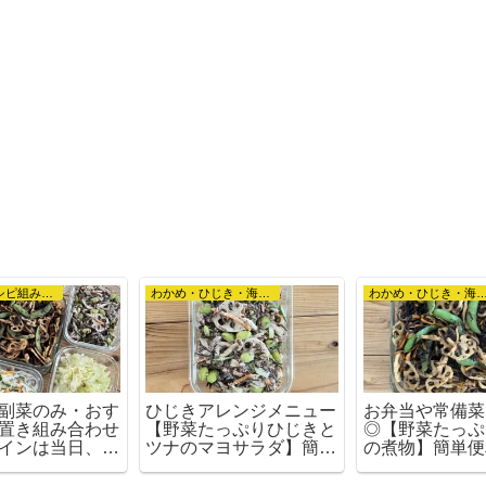
作り置きレシピ組み合わせ例
わかめ・ひじき・海苔など
わかめ・ひじき・海
副菜のみ・おす
ひじきアレンジメニュー
お弁当や常備菜
置き組み合わせ
【野菜たっぷりひじきと
◎【野菜たっぷ
インは当日、さ
ツナのマヨサラダ】簡単
の煮物】簡単便
るおかずメニュ
便利な作り置きおかずレ
置きおかずレシ
シピ