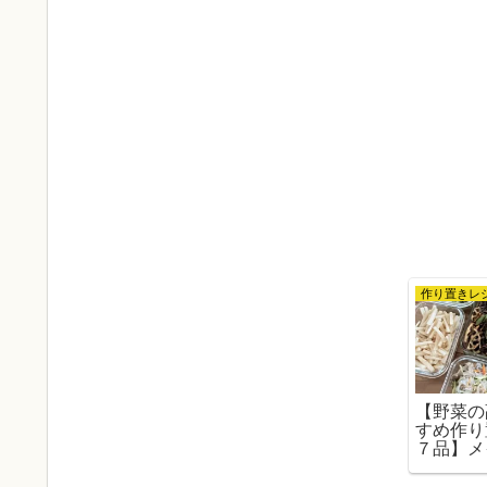
【野菜の
すめ作り
７品】メ
っと出せ
ー