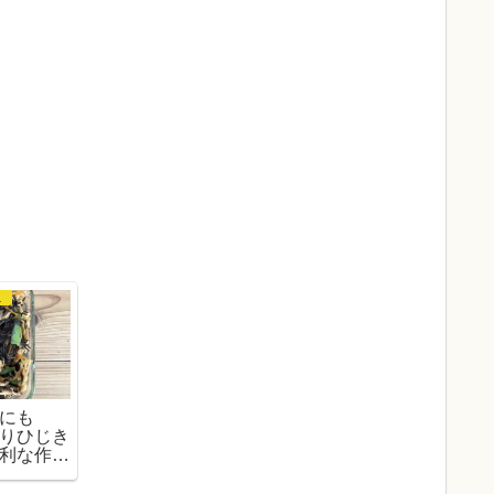
苔など
にも
りひじき
利な作り
ピ