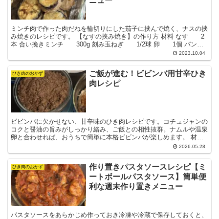
ニュー
ミンチ肉で作った肉だねを輪切りにした茄子に挟んで焼く、ナスの挟
み焼きのレシピです。 【なすの挟み焼き】の作り方 材料 なす 2
本 合い挽きミンチ 300g 刻み玉ねぎ 1/2球 卵 1個 パン
粉 大さじ3 牛肉 大さじ2 塩コシ...
2023.10.04
ご飯が進む！ビビンバ用甘辛ひき
ひき肉のおかず
肉レシピ
ビビンバに欠かせない、甘辛味のひき肉レシピです。コチュジャンの
コクと醤油の旨みがしっかり絡み、ご飯との相性抜群。ナムルや温泉
卵と合わせれば、おうちで簡単に本格ビビンバが楽しめます。 材料
（2〜3人分） 合いびき肉（または牛ひき肉）・・・20...
2026.05.28
作り置きパスタソースレシピ【ミ
ひき肉のおかず
ートボールパスタソース】簡単便
利な週末作り置きメニュー
パスタソースをあらかじめ作っておき冷凍や冷蔵で保存しておくと、