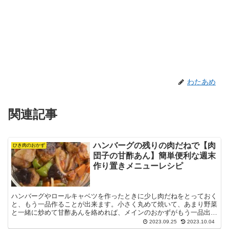
わたあめ
関連記事
ハンバーグの残りの肉だねで【肉
ひき肉のおかず
団子の甘酢あん】簡単便利な週末
作り置きメニューレシピ
ハンバーグやロールキャベツを作ったときに少し肉だねをとっておく
と、もう一品作ることが出来ます。小さく丸めて焼いて、あまり野菜
と一緒に炒めて甘酢あんを絡めれば、メインのおかずがもう一品出来
る！ ハンバーグの残りの肉だねで【肉団子の甘酢あん】の...
2023.09.25
2023.10.04