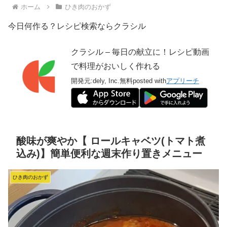
ホーム
ひき肉のおかず
今日何作る？レシピ検索ならクラシル
クラシル – 毎日の献立に！レシピ動画
で料理がおいしく作れる
開発元:
dely, Inc.
無料
posted with
アプリーチ
酸味が爽やか【 ロールキャベツ(トマト煮
込み)】簡単便利な週末作り置きメニュー
ひき肉のおかず