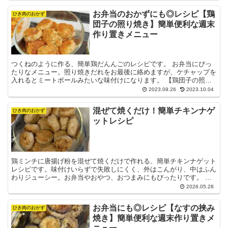
お弁当のおかずにも◎レシピ【鶏
ひき肉のおかず
団子の照り焼き】簡単便利な週末
作り置きメニュー
つくねのように作る、簡単鶏だんんごのレシピです。 お弁当にぴっ
たりなメニュー。照り焼きだれをお最後に絡めますが、ケチャップを
入れるとミートボールみたいな味付けになります。 【鶏団子の照り
焼き】の作り方 材料 ＜鳥団子＞ 鶏ミンチ 300ｇ...
2023.09.26
2023.10.04
混ぜて焼くだけ！簡単チキンナゲ
ひき肉のおかず
ットレシピ
鶏ミンチに唐揚げ粉を混ぜて焼くだけで作れる、簡単チキンナゲット
レシピです。味付けいらずで失敗しにくく、外はこんがり、中はふん
わりジューシー。お弁当やおやつ、おつまみにもぴったりです。 材
料（2〜3人分） 鶏ひき肉・・・300g 唐揚げ粉・・...
2026.05.28
お弁当にも◎レシピ【なすの挟み
ひき肉のおかず
焼き】簡単便利な週末作り置きメ