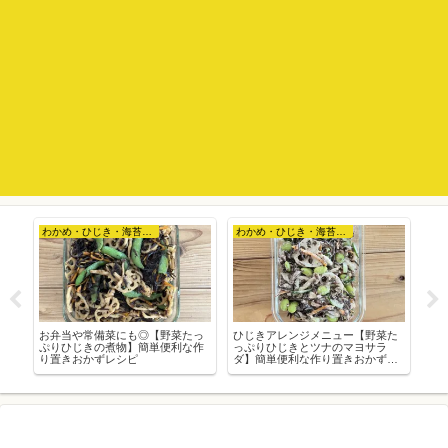
わかめ・ひじき・海苔など
わかめ・ひじき・海苔など
り
お弁当や常備菜にも◎【野菜たっ
ひじきアレンジメニュー【野菜た
【
当
ぷりひじきの煮物】簡単便利な作
っぷりひじきとツナのマヨサラ
置
ー
り置きおかずレシピ
ダ】簡単便利な作り置きおかずレ
日
シピ