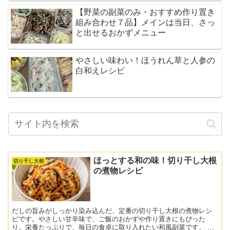
【野菜の副菜のみ・おすすめ作り置き
組み合わせ７品】メインは当日、さっ
と出せるおかずメニュー
やさしい味わい！ほうれん草と人参の
白和えレシピ
ほっとする和の味！切り干し大根
切り干し大根
の煮物レシピ
だしの旨みがしっかり染み込んだ、定番の切り干し大根の煮物レシ
ピです。やさしい甘辛味で、ご飯のおかずや作り置きにもぴった
り。栄養たっぷりで、毎日の食卓に取り入れたい和風副菜です。 材