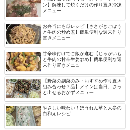
ン】解凍して焼くだけの作り置き冷凍
メニュー
お弁当にも◎レシピ【ささがきごぼう
と牛肉の炒め煮】簡単便利な週末作り
置きメニュー
甘辛味付けでご飯が進む【じゃがいも
と牛肉の甘辛生姜炒め】簡単便利な週
末作り置きメニュー
【野菜の副菜のみ・おすすめ作り置き
組み合わせ７品】メインは当日、さっ
と出せるおかずメニュー
やさしい味わい！ほうれん草と人参の
白和えレシピ