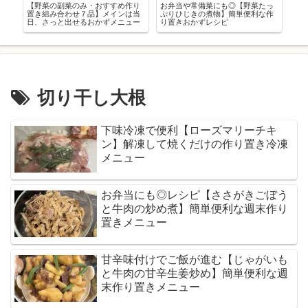
た
【野菜の副菜のみ・おすすめ作り
お弁当や常備菜にも◎【野菜たっ
ひ
置き組み合わせ７品】メインは当
ぷりひじきの煮物】簡単便利な作
っ
レ
日、さっと出せるおかずメニュー
り置きおかずレシピ
ダ
シ
切り干し大根
下味冷凍で便利【ローズマリーチキ
ン】解凍して焼くだけの作り置き冷凍
メニュー
お弁当にも◎レシピ【ささがきごぼう
と牛肉の炒め煮】簡単便利な週末作り
置きメニュー
甘辛味付けでご飯が進む【じゃがいも
と牛肉の甘辛生姜炒め】簡単便利な週
末作り置きメニュー