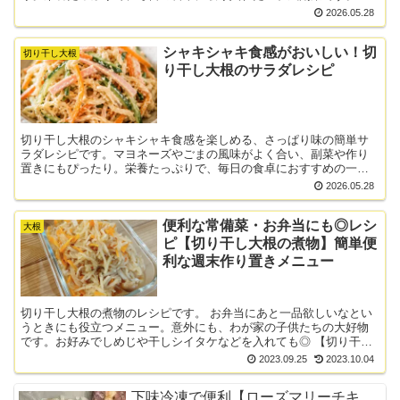
料（2〜3人分） 切り干し大根・・・30g 人参・・・1/3...
2026.05.28
シャキシャキ食感がおいしい！切
切り干し大根
り干し大根のサラダレシピ
切り干し大根のシャキシャキ食感を楽しめる、さっぱり味の簡単サ
ラダレシピです。マヨネーズやごまの風味がよく合い、副菜や作り
置きにもぴったり。栄養たっぷりで、毎日の食卓におすすめの一品
です。 材料（2〜3人分） 切り干し大根・・・30g きゅう...
2026.05.28
便利な常備菜・お弁当にも◎レシ
大根
ピ【切り干し大根の煮物】簡単便
利な週末作り置きメニュー
切り干し大根の煮物のレシピです。 お弁当にあと一品欲しいなとい
うときにも役立つメニュー。意外にも、わが家の子供たちの大好物
です。お好みでしめじや干しシイタケなどを入れても◎ 【切り干し
大根の煮物】の作り方 材料(2人分) 切り干し大根 30...
2023.09.25
2023.10.04
下味冷凍で便利【ローズマリーチキ