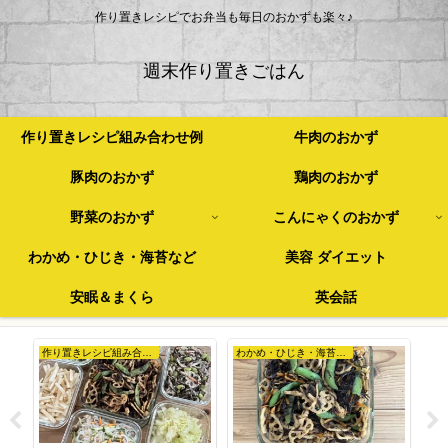
作り置きレシピでお弁当も毎日のおかずも楽々♪
週末作り置きごはん
作り置きレシピ組み合わせ例
牛肉のおかず
豚肉のおかず
鶏肉のおかず
野菜のおかず
こんにゃくのおかず
わかめ・ひじき・海苔など
美容 ダイエット
安眠＆まくら
英会話
作り置きレシピ組み合わせ例
わかめ・ひじき・海苔など