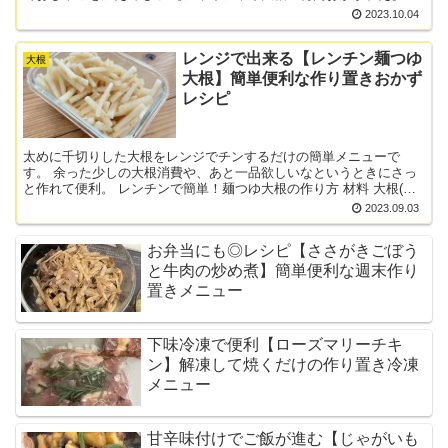
作り方 材料 大根 5cmほど 梅干し 1個 鰹節 ...
2023.10.04
レンジで出来る【レンチン麺つゆ
大根
大根】簡単便利な作り置きおかず
レシピ
太めに千切りした大根をレンジでチンするだけの簡単メニューで
す。 余った少しの大根消費や、あと一品欲しいなというときにさっ
と作れて便利。 レンチンで簡単！麺つゆ大根の作り方 材料 大根(首
の甘い部分がおすすめ) 6ｃｍくらい 麺つゆ 大...
2023.09.03
お弁当にも◎レシピ【ささがきごぼう
と牛肉の炒め煮】簡単便利な週末作り
置きメニュー
下味冷凍で便利【ローズマリーチキ
ン】解凍して焼くだけの作り置き冷凍
メニュー
甘辛味付けでご飯が進む【じゃがいも