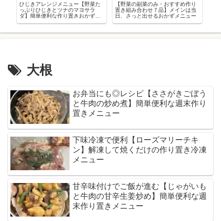
っ
ひじきアレンジメニュー【野菜た
【野菜の副菜のみ・おすすめ作り
お
作
っぷりひじきとツナのマヨサラ
置き組み合わせ７品】メインは当
ぷ
ダ】簡単便利な作り置きおかずレ
日、さっと出せるおかずメニュー
り
シピ
大根
お弁当にも◎レシピ【ささがきごぼう
と牛肉の炒め煮】簡単便利な週末作り
置きメニュー
下味冷凍で便利【ローズマリーチキ
ン】解凍して焼くだけの作り置き冷凍
メニュー
甘辛味付けでご飯が進む【じゃがいも
と牛肉の甘辛生姜炒め】簡単便利な週
末作り置きメニュー