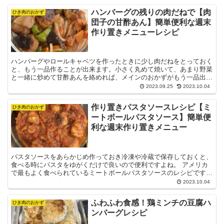
ハンバーグの残りの肉だねで【肉
ひき肉のおかず
団子の甘酢あん】簡単便利な週末
作り置きメニューレシピ
ハンバーグやロールキャベツを作ったときに少し肉だねをとっておく
と、もう一品作ることが出来ます。小さく丸めて焼いて、あまり野菜
と一緒に炒めて甘酢あんを絡めれば、メインのおかずがもう一品出来
る！ ハンバーグの残りの肉だねで【肉団子の甘酢あん】の...
2023.09.25
2023.10.04
作り置きパスタソースレシピ【ミ
ひき肉のおかず
ートボールパスタソース】簡単便
利な週末作り置きメニュー
パスタソースをあらかじめ作っておき冷凍や冷蔵で保存しておくと、
食べる時にパスタをゆがくだけで良いので便利ですよね。 アメリカ
で最もよく食べられているミートボールパスタソースのレシピです。
ミートボールがゴロゴロ入っているので、普通のミートソ...
2023.10.04
ふわふわ食感！鶏ミンチの豆腐ハ
ひき肉のおかず
ンバーグレシピ