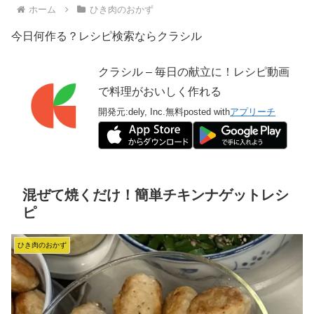
ホーム
ひき肉のおかず
今日何作る？レシピ検索ならクラシル
クラシル – 毎日の献立に！レシピ動画
で料理がおいしく作れる
開発元:
dely, Inc.
無料
posted with
アプリーチ
混ぜて焼くだけ！簡単チキンナゲットレシ
ピ
ひき肉のおかず