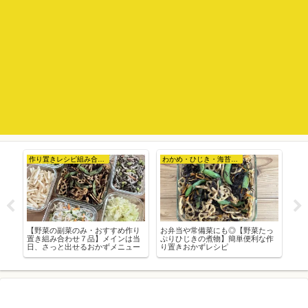
作り置きレシピ組み合わせ例
わかめ・ひじき・海苔など
た
【野菜の副菜のみ・おすすめ作り
お弁当や常備菜にも◎【野菜たっ
ひ
置き組み合わせ７品】メインは当
ぷりひじきの煮物】簡単便利な作
っ
レ
日、さっと出せるおかずメニュー
り置きおかずレシピ
ダ
シ