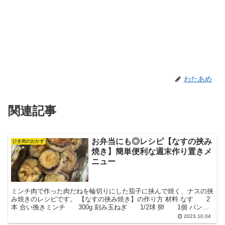
わたあめ
関連記事
お弁当にも◎レシピ【なすの挟み
ひき肉のおかず
焼き】簡単便利な週末作り置きメ
ニュー
ミンチ肉で作った肉だねを輪切りにした茄子に挟んで焼く、ナスの挟
み焼きのレシピです。 【なすの挟み焼き】の作り方 材料 なす 2
本 合い挽きミンチ 300g 刻み玉ねぎ 1/2球 卵 1個 パン
粉 大さじ3 牛肉 大さじ2 塩コシ...
2023.10.04