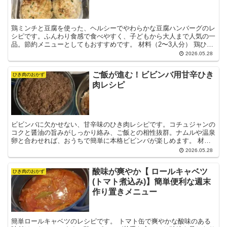
鶏ミンチと豆腐を使った、ヘルシーでやわらかな豆腐ハンバーグのレ
シピです。ふんわり食感で食べやすく、子どもから大人まで人気の一
品。節約メニューとしてもおすすめです。 材料（2〜3人分） 鶏ひき
肉・・・250g 木綿豆腐・・・150g 玉ねぎ・...
2026.05.28
ご飯が進む！ビビンバ用甘辛ひき
ひき肉のおかず
肉レシピ
ビビンバに欠かせない、甘辛味のひき肉レシピです。コチュジャンの
コクと醤油の旨みがしっかり絡み、ご飯との相性抜群。ナムルや温泉
卵と合わせれば、おうちで簡単に本格ビビンバが楽しめます。 材料
（2〜3人分） 合いびき肉（または牛ひき肉）・・・20...
2026.05.28
酸味が爽やか【 ロールキャベツ
ひき肉のおかず
(トマト煮込み)】簡単便利な週末
作り置きメニュー
簡単ロールキャベツのレシピです。 トマト缶で爽やかな酸味のある